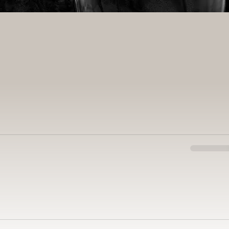
grátis a
199 ⌣