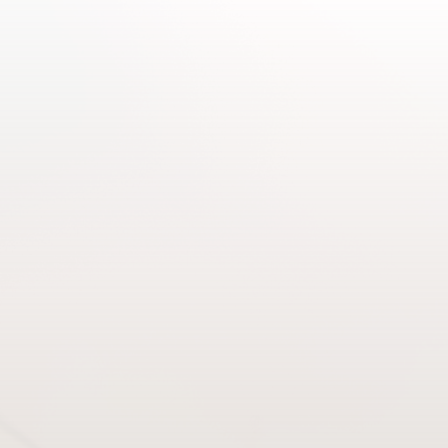
TETRA-DI-T-BUTYL HYDROXYHYDROCINNAMATE, CI 42090,
CI 77499, TIN OXIDE.
CONTEÚDO: 1,8 g