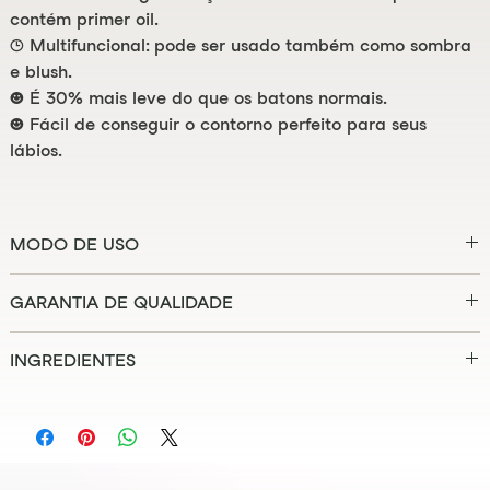
contém primer oil.
🕒 Multifuncional: pode ser usado também como sombra
e blush.
⌣ É 30% mais leve do que os batons normais.
⌣ Fácil de conseguir o contorno perfeito para seus
lábios.
MODO DE USO
Aplique nos lábios. Na primeira aplicação você já verá um
GARANTIA DE QUALIDADE
excelente resultado. Gire a parte de baixo pra ajustar o
produto.
☮ Vegano certificado e livre de testes em animais
INGREDIENTES
○ Livre de parabenos e de ftalatos
● Desenvolvido na Europa e produzido no Brasil
ISODODECANE, CAPRYLYL METHICONE, SYNTHETIC WAX,
DIISOSTEARYL MALATE, CI 77891, POLYBUTENE, SYNTHETIC
FLUORPHLOGOPITE, CETEARYL BEHENATE, CI 15850, CI
77492, CI 77019 (MICA), SILICA, CI 77491, PENTAERYTHRITYL