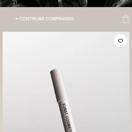
Frete g
→ CONTINUAR COMPRANDO
acima 
R$ 199