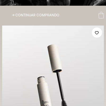
Frete g
→ CONTINUAR COMPRANDO
acima 
R$ 199