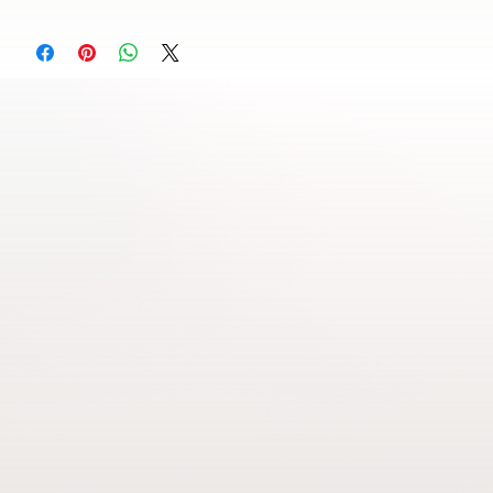
● Desenvolvido na Europa e produzido no Brasil
AQUA; BUTYLENE GLYCOL; SYNTHETIC FLUORPHLOGOPITE;
SODIUM STEARATE; GLYCERIN; SORBITAN ISOSTEARATE;
DIMETHICONE; SORBITAN STEARATE; SILICA SILYLATE;
PANTHENOL; PHENOXYETHANOL; SODIUM HYDROXIDE;
HYDROXYETHYL CELLULOSE; SILICA; CITRIC ACID. PODE
CONTER: CI 77019 (MICA); CI 77891; CI 77499; CI 77491; CI
77492; CI 77007; TIN OXIDE.
CONTEÚDO: 1,4 g