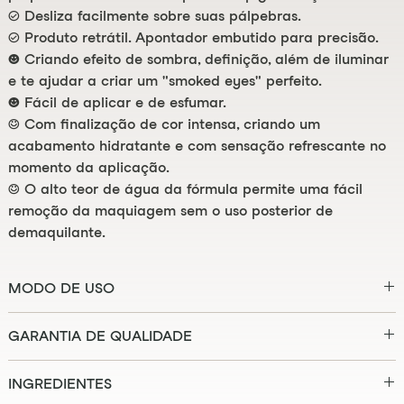
✓ Desliza facilmente sobre suas pálpebras.
✓ Produto retrátil. Apontador embutido para precisão.
⌣ Criando efeito de sombra, definição, além de iluminar
e te ajudar a criar um "smoked eyes" perfeito.
⌣ Fácil de aplicar e de esfumar.
😀 Com finalização de cor intensa, criando um
acabamento hidratante e com sensação refrescante no
momento da aplicação.
😀 O alto teor de água da fórmula permite uma fácil
remoção da maquiagem sem o uso posterior de
demaquilante.
MODO DE USO
Aplique na sua pálpebra e esfume com os dedos ou pincel
GARANTIA DE QUALIDADE
de esfumar. Gire a parte de cima para ajustar o produto.
☮ Vegano certificado e livre de testes em animais
Não aplique na linha d'água ou em regiões internas dos
INGREDIENTES
○ Livre de parabenos e de ftalatos
olhos.