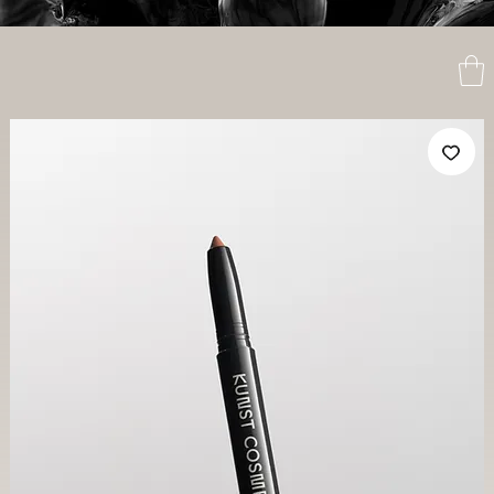
Frete g
acima 
R$ 199